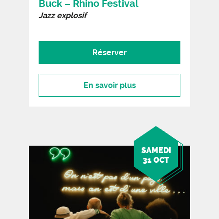
Buck – Rhino Festival
Jazz explosif
Réserver
En savoir plus
SAMEDI
31 OCT