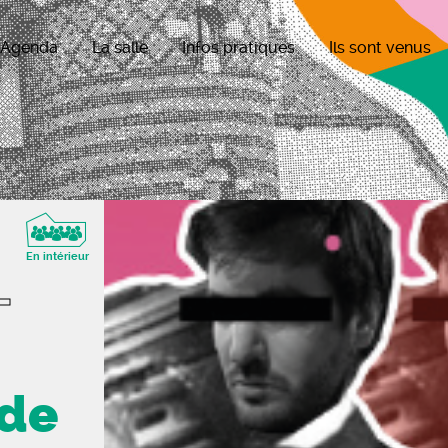
Agenda
La salle
Infos pratiques
Ils sont venus
En intérieur
-
 de