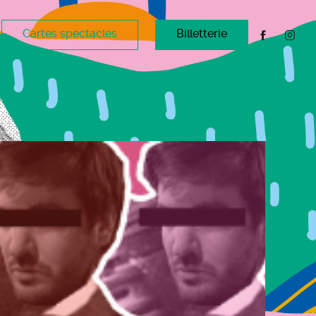
Cartes spectacles
Billetterie
M
T
m