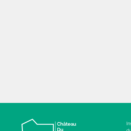
In
du