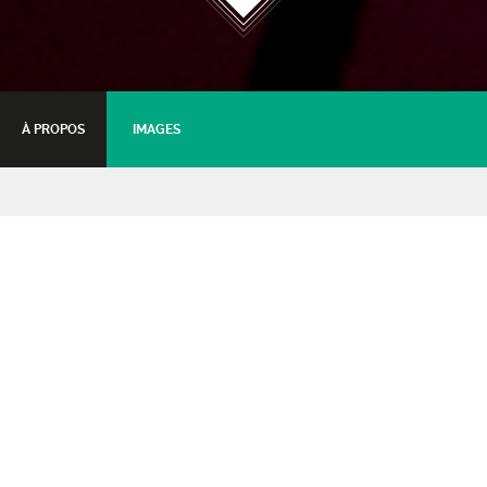
À PROPOS
IMAGES
ZOOAGE
Le Chemin de Lola
10 février 2017 - 20:30
Tarifs :
tarif unique (reversé entièrement à l'association)
:
5€