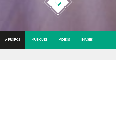
À PROPOS
MUSIQUES
VIDÉOS
IMAGES
Tom James (UK) +
Vesperland
Folk
02 mars 2018 - 20:30
Tarifs :