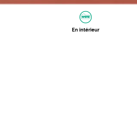
En intérieur
Autres dates
28 décembre 2018 :
Consulter
Événements similaires
Présentation de saison +
« Qu’Ouïs-je »