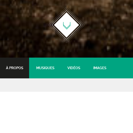
À PROPOS
MUSIQUES
VIDÉOS
IMAGES
Rùn – hors les murs à
Montrond-le-Fort
Groovy & folk Irish music