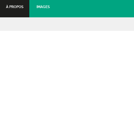
À PROPOS
IMAGES
L’homme qui plantait des
arbres
Cappella Forensis
07 mars 2019 - 20:30
Tarifs :
Tarid plein
: 13€
Tarif partenaire (CE, MJC, AMF...)
: 12€
Tarif abonné Château du Rozier
: 10€
Gratuit moins de 12 ans
: Gratuit