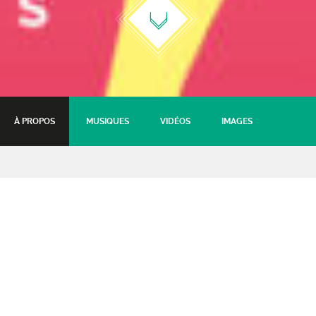
À PROPOS
MUSIQUES
VIDÉOS
IMAGES
Les Fanfaronnades jour 2 –
Hors les murs
Too Many Zooz + Parquet + fanfare de la
Touffe
11 mai 2019 - 20:30