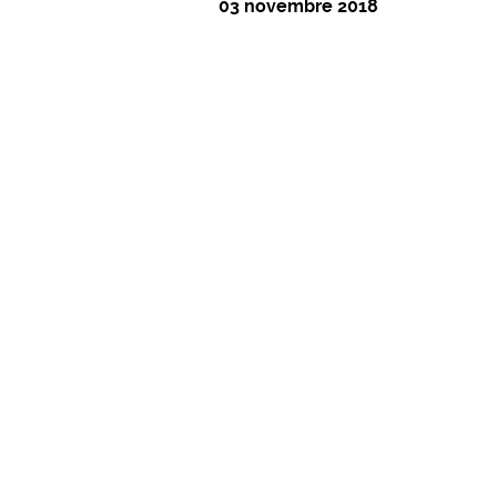
03 novembre 2018
À PROPOS
MUSIQUES
VIDÉOS
I
Gil Chovet + Tom Bir
Chanson française
03 novembre 2018 - 20:30
Tarifs :
Tarif plein
: 13€
Tarif Partenaire (CE, AMF, MJC...)
: 11€
Tarif abonné Château du Rozier
: 10€