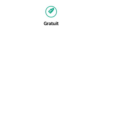
Gratuit
Autres dates
21 juin 2016 :
Consulter
Événements similaires
Les concerts du midi : Les
Mirabelles Kitchen
08 septembre 2026