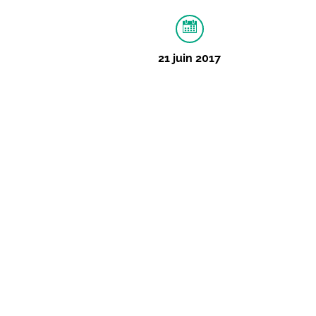
21 juin 2017
À PROPOS
IMAGES
Fête de la musique 
21 juin 2017 - 18:30
Tarifs :
Gratuit
: Gratuit