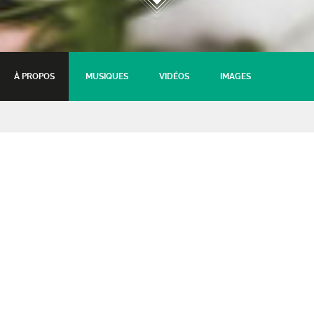
À PROPOS
MUSIQUES
VIDÉOS
IMAGES
Fedayi Pacha
Château dub Rozier #2
15 mars 2019 - 20:30
Tarifs :
gratuit
: Gratuit