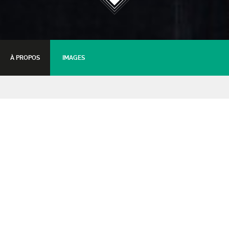
À PROPOS
IMAGES
Fabrice Tarel
Conférence + concert jazz
05 novembre 2017 - 15:30
Tarifs :
Tarif plein
: 12€
Tarif jeune (moins de 16 ans)
: 10.5€