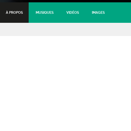
À PROPOS
MUSIQUES
VIDÉOS
IMAGES
Black Lilys
Folk
16 janvier 2022 - 17:30
Tarifs :
Plein (frais de loc. inclus)
: 12€
Réduit (frais de loc. inclus)
: 9€
Abonnés CDR (frais de loc. inclus)
: 9€
Moins de 12 ans
: Gratuit