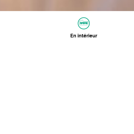
En intérieur
Autres dates
Aucune autre date pour cet événement
Événements similaires
Les Chénopodes