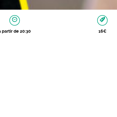
à partir de 20:30
16€
MAGES
azza