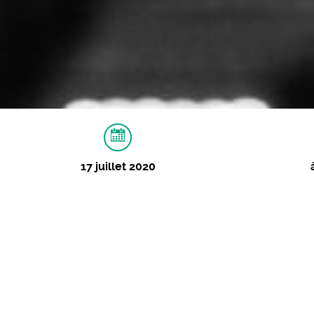
17 juillet 2020
À PROPOS
IMAGES
BdL – Apérozier