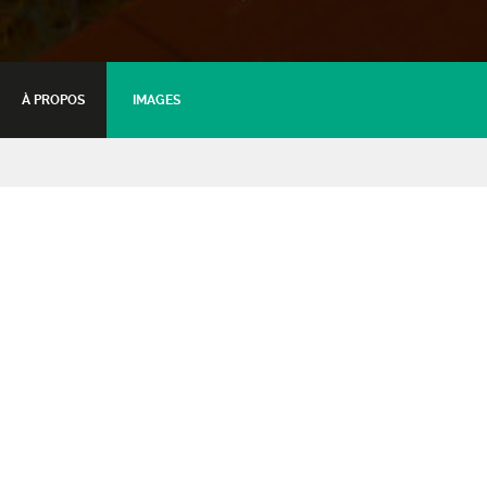
À PROPOS
IMAGES
Ateliers cirque (scolaire)
Kipouni's
14 mai 2019 - 10:00
Tarifs :
Tarif par élève (max. 2 classes)
: 7€
Les Kipouni’s vous proposent des ateliers de