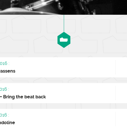
016 :
rassens
016 :
 + Bring the beat back
016 :
ndoline