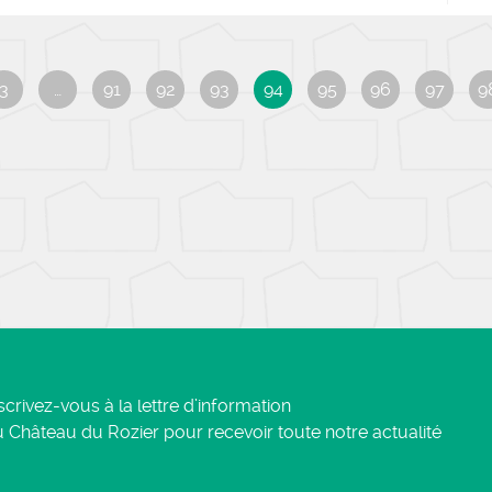
3
…
91
92
93
94
95
96
97
9
scrivez-vous à la lettre d’information
 Château du Rozier pour recevoir toute notre actualité