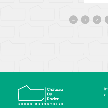
←
1
2
In
du