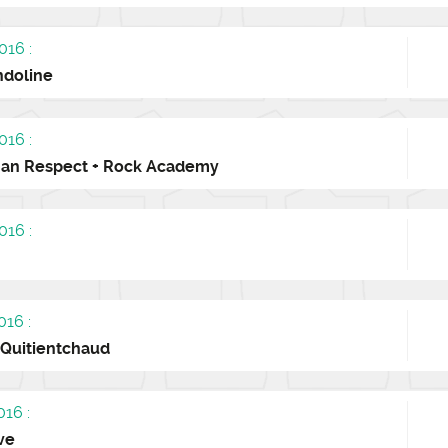
016 :
ndoline
016 :
han Respect + Rock Academy
016 :
016 :
 Quitientchaud
016 :
ve