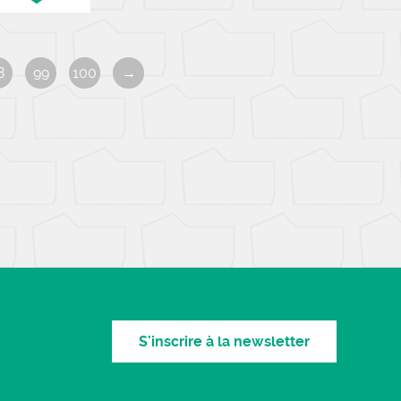
8
99
100
→
S'inscrire à la newsletter