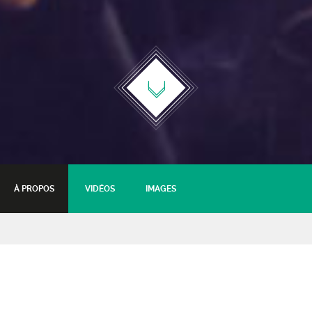
À PROPOS
VIDÉOS
IMAGES
Zar Electrik
Transe african electro // Soirée
Panorama #6 Château de Goutelas