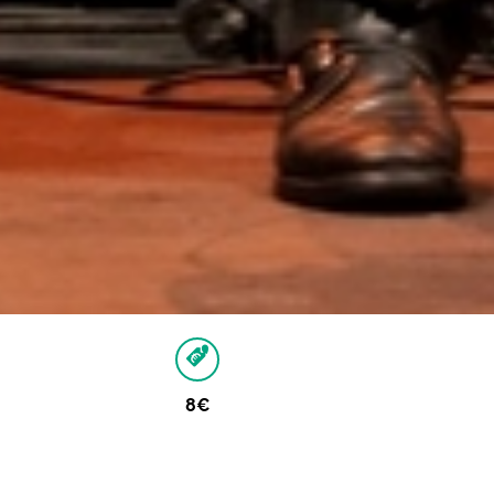
8€
Autres dates