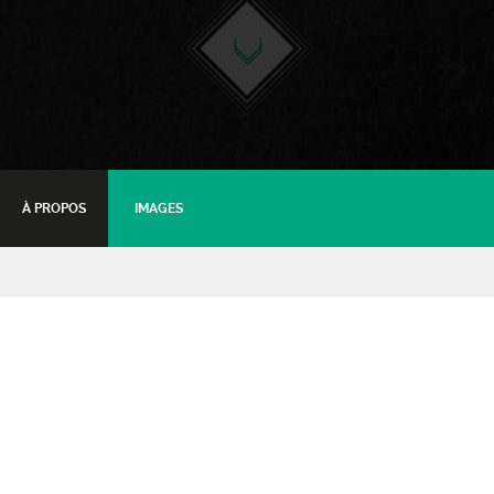
À PROPOS
IMAGES
Thomas VDB
Avant-première
09 octobre 2020 - 20:30
Tarifs :