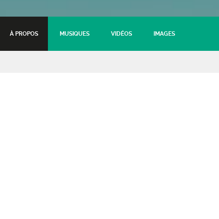
À PROPOS
MUSIQUES
VIDÉOS
IMAGES
Rosemarie + Lucie dans le
ciel
Chanson
23 septembre 2022 - 20:30
Tarifs :
Plein (frais de loc. inclus)
: 15€
Réduit & Abonné (frais de loc. inclus)
: 12.50€
Moins de 12 ans
: Gratuit