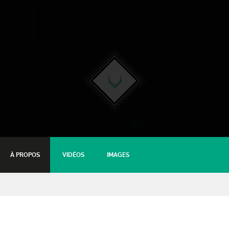
À PROPOS
VIDÉOS
IMAGES
Qui veut la peau de
Sherlock Holmes ? – Soirée