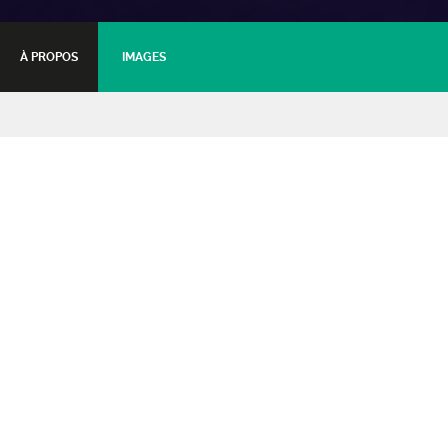
À PROPOS
IMAGES
Plein phare
Séance de 20h15
31 décembre 2017 - 20:15
Tarifs :
Tarif plein
: 32€
Tarif jeune (moins de 16 ans)
: 30€
Tarif partenaire (CE, MJC, AMF...)
: 29€
Tarif abonné CDR
: 27€