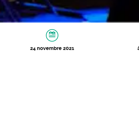
24 novembre 2021
À PROPOS
VIDÉOS
IMAGES
« Petit Poilu »
BD-concert (jeune public)
24 novembre 2021 - 17:00