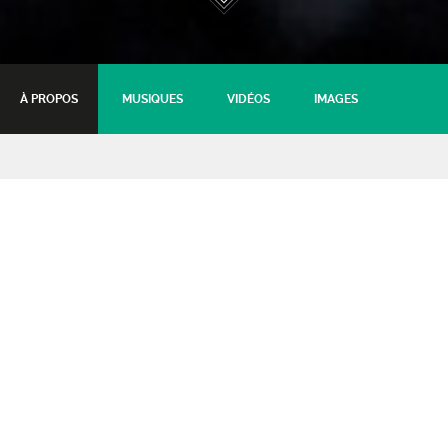
À PROPOS
MUSIQUES
VIDÉOS
IMAGES
Ladybug and the Wolf +
Logar
28 novembre 2015 - 20:30
Tarifs :
Tarif plein
: 12€
Tarif jeune (moins de 16 ans)
: 10€