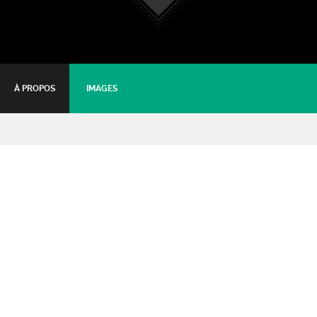
À PROPOS
IMAGES
La LISA
Soirée de théâtre d'improvisation
29 avril 2017 - 20:30
Tarifs :
Tarif plein
: 15€
Tarif jeune
: 12€