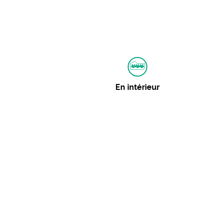
En intérieur
Autres dates
23 janvier 2026 :
Consulter
Événements similaires