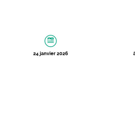
24 janvier 2026
À PROPOS
IMAGES
La LISA : raconte-moi
Belges
Théâtre d'Improvisation