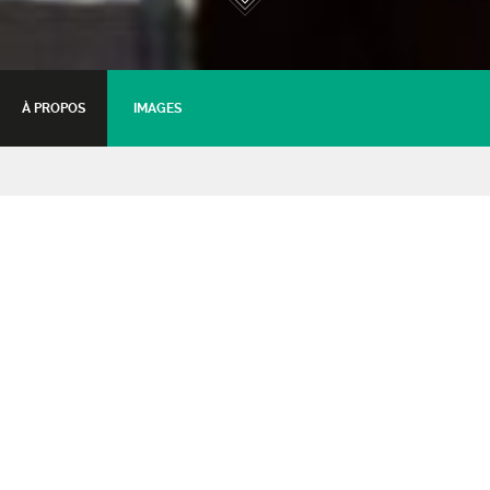
À PROPOS
IMAGES
La LISA et les Kamikaz
d’Avignon
Improvisation
02 février 2024 - 20:30
Tarifs :
Plein
: 15.5€
Réduit
: 13.5€