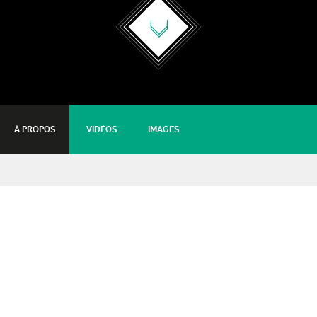
À PROPOS
VIDÉOS
IMAGES
Il ne faut pas déranger les
anges
Séance de 16h30
19 février 2017 - 16:30