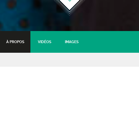
À PROPOS
VIDÉOS
IMAGES
Guinguette Show (On n’est
pas là pour twister)
séance du samedi
26 janvier 2019 - 20:30
Tarifs :