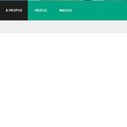
À PROPOS
VIDÉOS
IMAGES
Glenn Arzel & Claire Nivard
en Quartet
Concert de la St Patrick
17 mars 2024 - 17:00
Tarifs :
Plein
: 15.50€
Abonné & Réduit
: 13.5€
Moins de 12 ans
: Gratuit