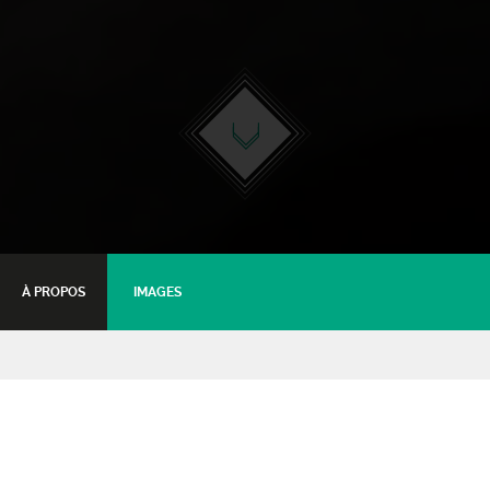
À PROPOS
IMAGES
Dans quel monde vit-on ?
Cie Théâtre à la CONche - troupe de
théâtre amateur