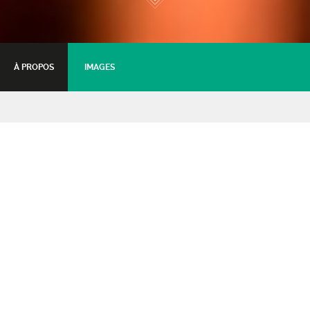
À PROPOS
IMAGES
Concours de chant 2025 du
Château du Rozier
Comice de Feurs
29 mars 2025 - 16:30
Tarifs :
Toutes catégories
: 5€