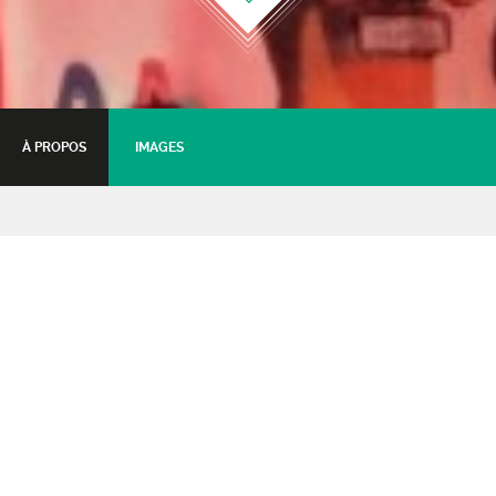
À PROPOS
IMAGES
Cabaret Brassens
Les oiseaux de passage - Jean-Luc
Epallle
30 avril 2016 - 20:30
Tarifs :