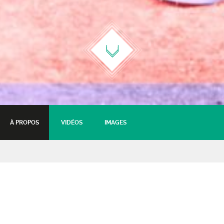
À PROPOS
VIDÉOS
IMAGES
BUCK-Concert Panorama
au Château de Goutelas
Jazz Sauvage