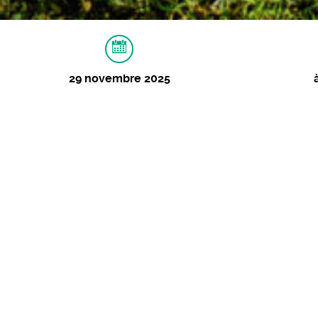
29 novembre 2025
À PROPOS
MUSIQUES
VIDÉOS
I
Black Plant + L’éco
Rock
29 novembre 2025 - 20:30
Tarifs :