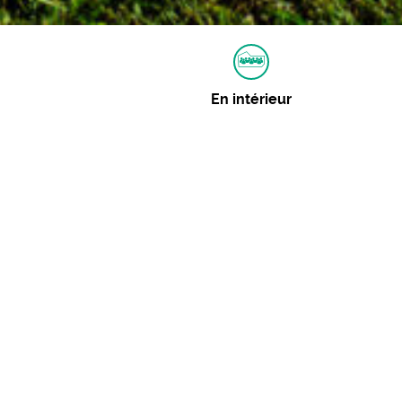
En intérieur
Autres dates
Aucune autre date pour cet événement
Événements similaires
Les Chénopodes
08 août 2026