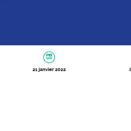
21 janvier 2022
À PROPOS
IMAGES
ApéRozier