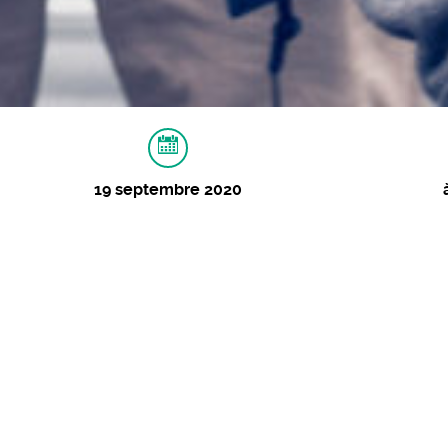
19 septembre 2020
À PROPOS
MUSIQUES
IMAGES
ApéRozier
NWARBR - DJ set