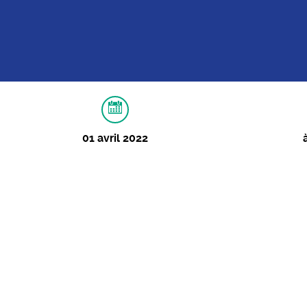
01 avril 2022
À PROPOS
IMAGES
ApéRozier
Quiz Spécial