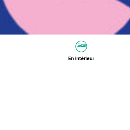
En intérieur
Autres dates
07 août 2020 :
Consulter
Événements similaires