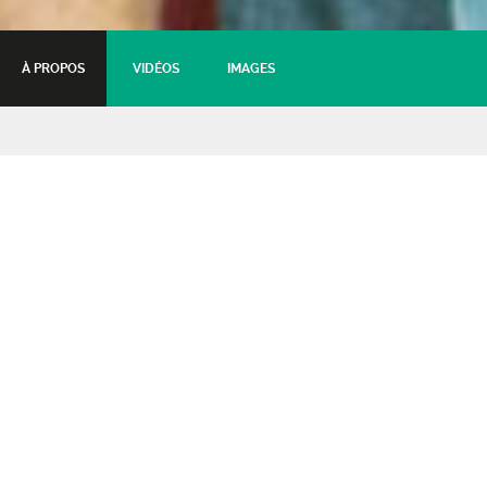
À PROPOS
VIDÉOS
IMAGES
Aïtawa + Emeraude Sisters
Psychedelic afro colombian
23 mars 2024 - 20:30
Tarifs :
Plein
: 13€
Réduit & Abonné
: 11€
Moins de 12 ans
: Gratuit