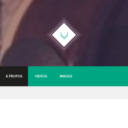
À PROPOS
VIDÉOS
IMAGES
Agua Viva
Latin Soul // Soirée Panorama #5
Château de Goutelas